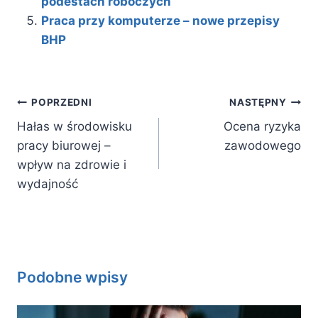
podestach roboczych
Praca przy komputerze – nowe przepisy
BHP
Nawigacja
POPRZEDNI
NASTĘPNY
wpisu
Hałas w środowisku
Ocena ryzyka
pracy biurowej –
zawodowego
wpływ na zdrowie i
wydajność
Podobne wpisy