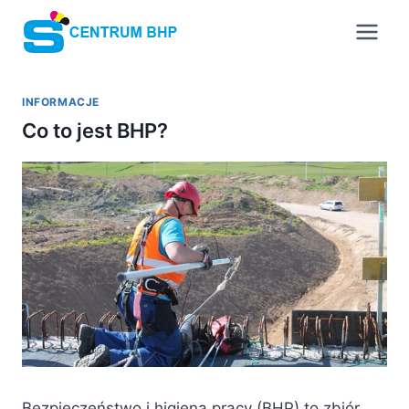
Przejdź
do
treści
INFORMACJE
Co to jest BHP?
Bezpieczeństwo i higiena pracy (BHP) to zbiór