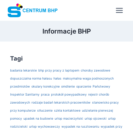
Informacje BHP
Tagi
badania lekarskie
bhp przy pracy z laptopem
choroby zawodowe
dopuszczalna norma hałasu
hałas
maksymalna waga podnoszonych
przedmiotów
okulary korekcyjne
omdlenie
oparzenie
Państwowy
Inspektor Sanitarny
praca
protokół powypadkowy
rejestr chorób
zawodowych
rodzaje badań lekarskich pracowników
stanowisko pracy
przy komputerze
stłuczenie
szkła kontaktowe
udzielanie pierwszej
pomocy
upadek na budowie
urlop macierzyński
urlop ojcowski
urlop
rodzicielski
urlop wychowawczy
wypadek na rusztowaniu
wypadek przy