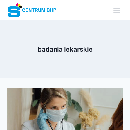
Przejdź
do
treści
badania lekarskie