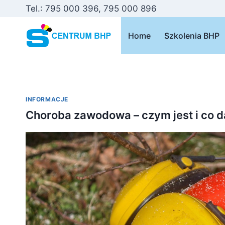
Przejdź
Tel.: 795 000 396, 795 000 896
do
treści
Home
Szkolenia BHP
INFORMACJE
Choroba zawodowa – czym jest i co da