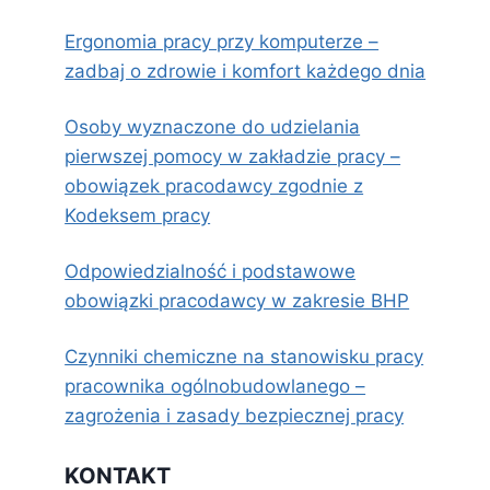
Ergonomia pracy przy komputerze –
zadbaj o zdrowie i komfort każdego dnia
Osoby wyznaczone do udzielania
pierwszej pomocy w zakładzie pracy –
obowiązek pracodawcy zgodnie z
Kodeksem pracy
Odpowiedzialność i podstawowe
obowiązki pracodawcy w zakresie BHP
Czynniki chemiczne na stanowisku pracy
pracownika ogólnobudowlanego –
zagrożenia i zasady bezpiecznej pracy
KONTAKT