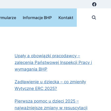
rmularze
Informacje BHP
Kontakt
Upały a obowiązki pracodawcy –
zalecenia Państwowej Inspekcji Pracy i
wymagania BHP
Zadławienie u dziecka – co zmieniły
Wytyczne ERC 2025?
Pierwsza pomoc u dzieci 2025 –
najważniejsze zmiany w resuscytacji