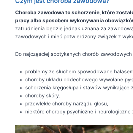
Czym jest choroba zawodowa?
Choroba zawodowa to schorzenie, które zosta
pracy albo sposobem wykonywania obowiązkó
zatrudnienia będzie jednak uznana za zawodową
zawodowych i mieć potwierdzony związek z wyk
Do najczęściej spotykanych chorób zawodowych 
problemy ze słuchem spowodowane hałasem
choroby układu oddechowego wywołane pyłam
schorzenia kręgosłupa i stawów wynikające z
choroby skóry,
przewlekłe choroby narządu głosu,
niektóre choroby psychiczne i neurologiczne