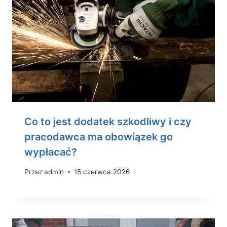
Co to jest dodatek szkodliwy i czy
pracodawca ma obowiązek go
wypłacać?
Przez
admin
15 czerwca 2026