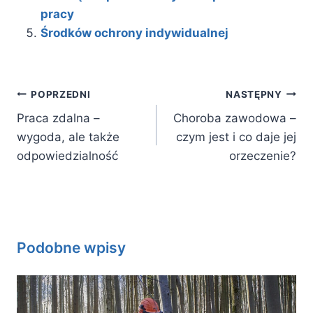
pracy
Środków ochrony indywidualnej
Nawigacja
POPRZEDNI
NASTĘPNY
wpisu
Praca zdalna –
Choroba zawodowa –
wygoda, ale także
czym jest i co daje jej
odpowiedzialność
orzeczenie?
Podobne wpisy