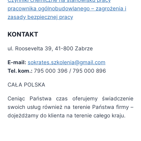
Czynniki chemiczne na stanowisku pracy
pracownika ogólnobudowlanego – zagrożenia i
zasady bezpiecznej pracy
KONTAKT
ul. Roosevelta 39, 41-800 Zabrze
E-mail:
sokrates.szkolenia@gmail.com
Tel. kom.:
795 000 396 / 795 000 896
CAŁA POLSKA
Ceniąc Państwa czas oferujemy świadczenie
swoich usług również na terenie Państwa firmy –
dojeżdżamy do klienta na terenie całego kraju.