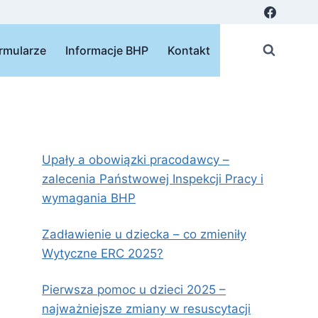
rmularze
Informacje BHP
Kontakt
Upały a obowiązki pracodawcy –
zalecenia Państwowej Inspekcji Pracy i
wymagania BHP
Zadławienie u dziecka – co zmieniły
Wytyczne ERC 2025?
Pierwsza pomoc u dzieci 2025 –
najważniejsze zmiany w resuscytacji