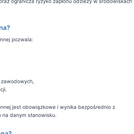
oraz ogranicza ryzyko zapłonu odzieży w środowiskach
żna?
nnej pozwala:
w zawodowych,
ji.
onnej jest obowiązkowe i wynika bezpośrednio z
 na danym stanowisku.
nną?