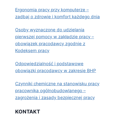
Ergonomia pracy przy komputerze –
zadbaj o zdrowie i komfort każdego dnia
Osoby wyznaczone do udzielania
pierwszej pomocy w zakładzie pracy –
obowiązek pracodawcy zgodnie z
Kodeksem pracy
Odpowiedzialność i podstawowe
obowiązki pracodawcy w zakresie BHP
Czynniki chemiczne na stanowisku pracy
pracownika ogólnobudowlanego –
zagrożenia i zasady bezpiecznej pracy
KONTAKT