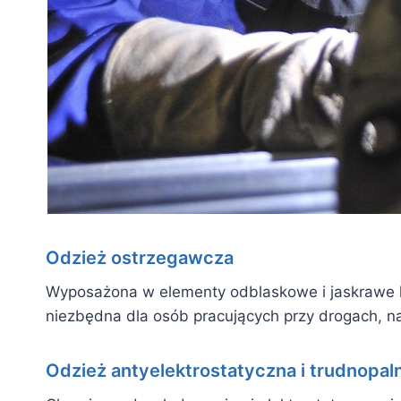
Odzież ostrzegawcza
Wyposażona w elementy odblaskowe i jaskrawe ko
niezbędna dla osób pracujących przy drogach, n
Odzież antyelektrostatyczna i trudnopal