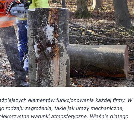
ażniejszych elementów funkcjonowania każdej firmy. W
o rodzaju zagrożenia, takie jak urazy mechaniczne,
niekorzystne warunki atmosferyczne. Właśnie dlatego