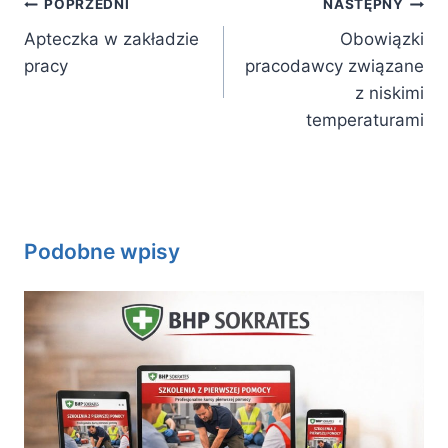
Nawigacja
POPRZEDNI
NASTĘPNY
wpisu
Apteczka w zakładzie
Obowiązki
pracy
pracodawcy związane
z niskimi
temperaturami
Podobne wpisy