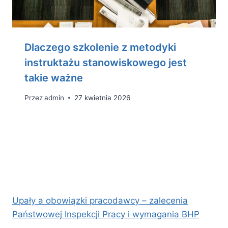
D​laczego szkolenie z metodyki
instruktażu stanowiskowego jest
takie ważne
Przez
admin
27 kwietnia 2026
Upały a obowiązki pracodawcy – zalecenia
Państwowej Inspekcji Pracy i wymagania BHP