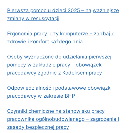
Pierwsza pomoc u dzieci 2025 – najważniejsze
zmiany w resuscytacji
Ergonomia pracy przy komputerze – zadbaj o
zdrowie i komfort każdego dnia
Osoby wyznaczone do udzielania pierwszej
pomocy w zakładzie pracy – obowiązek
pracodawcy zgodnie z Kodeksem pracy
Odpowiedzialność i podstawowe obowiązki
pracodawcy w zakresie BHP
Czynniki chemiczne na stanowisku pracy
pracownika ogólnobudowlanego – zagrożenia i
zasady bezpiecznej pracy