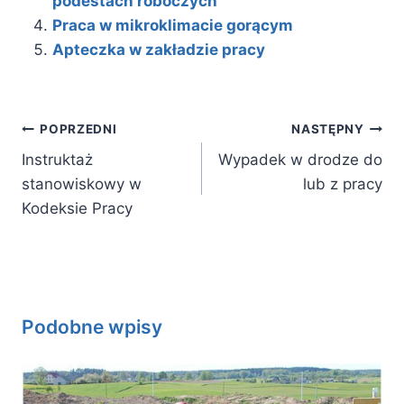
podestach roboczych
Praca w mikroklimacie gorącym
Apteczka w zakładzie pracy
Nawigacja
POPRZEDNI
NASTĘPNY
wpisu
Instruktaż
Wypadek w drodze do
stanowiskowy w
lub z pracy
Kodeksie Pracy
Podobne wpisy