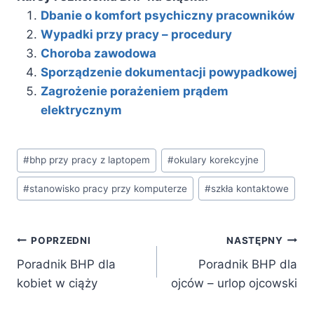
Dbanie o komfort psychiczny pracowników
Wypadki przy pracy – procedury
Choroba zawodowa
Sporządzenie dokumentacji powypadkowej
Zagrożenie porażeniem prądem
elektrycznym
Tagi
#
bhp przy pracy z laptopem
#
okulary korekcyjne
wpisu:
#
stanowisko pracy przy komputerze
#
szkła kontaktowe
Nawigacja
POPRZEDNI
NASTĘPNY
wpisu
Poradnik BHP dla
Poradnik BHP dla
kobiet w ciąży
ojców – urlop ojcowski