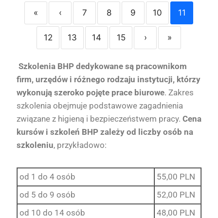
«
‹
7
8
9
10
11
12
13
14
15
›
»
S
zkolenia BHP dedykowane są pracownikom
firm, urzędów i różnego rodzaju instytucji, którzy
wykonują szeroko pojęte prace biurowe
. Zakres
szkolenia obejmuje podstawowe zagadnienia
związane z higieną i bezpieczeństwem pracy.
Cena
kursów i szkoleń BHP zależy od liczby osób na
szkoleniu
, przykładowo:
od 1 do 4 osób
55,00 PLN
od 5 do 9 osób
52,00 PLN
od 10 do 14 osób
48,00 PLN